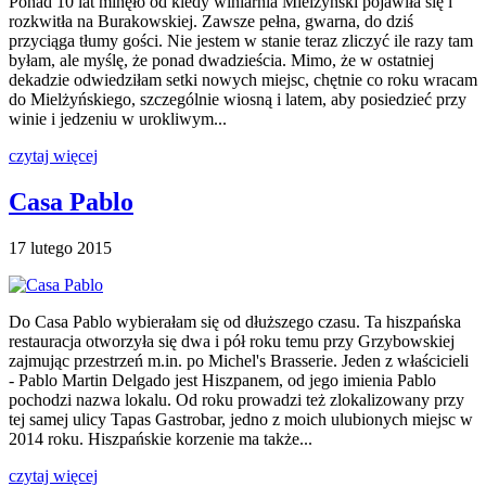
Ponad 10 lat minęło od kiedy winiarnia Mielżyński pojawiła się i
rozkwitła na Burakowskiej. Zawsze pełna, gwarna, do dziś
przyciąga tłumy gości. Nie jestem w stanie teraz zliczyć ile razy tam
byłam, ale myślę, że ponad dwadzieścia. Mimo, że w ostatniej
dekadzie odwiedziłam setki nowych miejsc, chętnie co roku wracam
do Mielżyńskiego, szczególnie wiosną i latem, aby posiedzieć przy
winie i jedzeniu w urokliwym...
czytaj więcej
Casa Pablo
17 lutego 2015
Do Casa Pablo wybierałam się od dłuższego czasu. Ta hiszpańska
restauracja otworzyła się dwa i pół roku temu przy Grzybowskiej
zajmując przestrzeń m.in. po Michel's Brasserie. Jeden z właścicieli
- Pablo Martin Delgado jest Hiszpanem, od jego imienia Pablo
pochodzi nazwa lokalu. Od roku prowadzi też zlokalizowany przy
tej samej ulicy Tapas Gastrobar, jedno z moich ulubionych miejsc w
2014 roku. Hiszpańskie korzenie ma także...
czytaj więcej