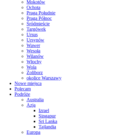
Mokotów
Ochota
Praga Południe
Praga Północ
Śródmieście
Targówek
Ursus
Ursynów
Wawer
Wesoła
Wilanów
Włochy
Wola
Żoliborz
okolice Warszawy
Nowe miejsca
Polecam
Podróże
Australia
Azja
Izrael
Singapur
Sri Lanka
Tajlandia
Europa