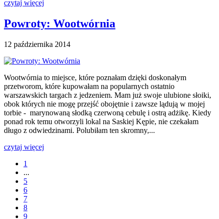
czytaj więcej
Powroty: Wootwórnia
12 października 2014
Wootwórnia to miejsce, które poznałam dzięki doskonałym
przetworom, które kupowałam na popularnych ostatnio
warszawskich targach z jedzeniem. Mam już swoje ulubione słoiki,
obok których nie mogę przejść obojętnie i zawsze lądują w mojej
torbie - marynowaną słodką czerwoną cebulę i ostrą adżikę. Kiedy
ponad rok temu otworzyli lokal na Saskiej Kępie, nie czekałam
długo z odwiedzinami. Polubiłam ten skromny,...
czytaj więcej
1
...
5
6
7
8
9