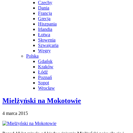
Czechy
Dania
Francja
Grecja
Hiszpania
Irlandia
Łotwa
Słowenia
Szwajcaria
Węgry
Polska
Gdańsk
Kraków
Łódź
Poznań
Sopot
Wrocław
Mielżyński na Mokotowie
4 marca 2015