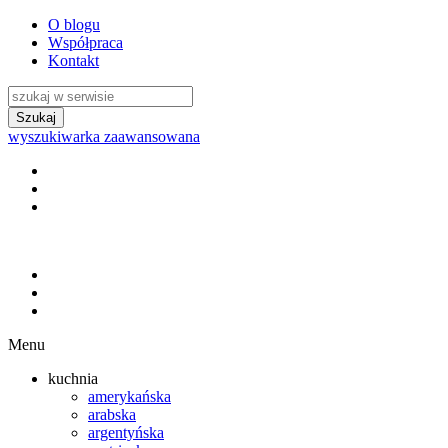
O blogu
Współpraca
Kontakt
wyszukiwarka zaawansowana
Menu
kuchnia
amerykańska
arabska
argentyńska