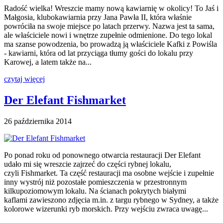
Radość wielka! Wreszcie mamy nową kawiarnię w okolicy! To Jaś i
Małgosia, klubokawiarnia przy Jana Pawła II, która właśnie
powróciła na swoje miejsce po latach przerwy. Nazwa jest ta sama,
ale właściciele nowi i wnętrze zupełnie odmienione. Do tego lokal
ma szanse powodzenia, bo prowadzą ją właściciele Kafki z Powiśla
- kawiarni, która od lat przyciąga tłumy gości do lokalu przy
Karowej, a latem także na...
czytaj więcej
Der Elefant Fishmarket
26 października 2014
Po ponad roku od ponownego otwarcia restauracji Der Elefant
udało mi się wreszcie zajrzeć do części rybnej lokalu,
czyli Fishmarket. Ta część restauracji ma osobne wejście i zupełnie
inny wystrój niż pozostałe pomieszczenia w przestronnym
kilkupoziomowym lokalu. Na ścianach pokrytych białymi
kaflami zawieszono zdjęcia m.in. z targu rybnego w Sydney, a także
kolorowe wizerunki ryb morskich. Przy wejściu zwraca uwagę...