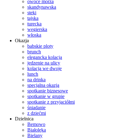
owoce morza
skandynawska
steki
tajska
turecka
węgierska
włoska
Okazja
babskie ploty
brunch
elegancka kolacja
jedzenie na ulicy
kolacja we dwoje
lunch
na drinka
specjalna okazja
spotkanie biznesowe
spotkanie w grupie
spotkanie z przyjaciółmi
śniadanie
z dziećmi
Dzielnica
Bemowo
Białolęka
Bielany