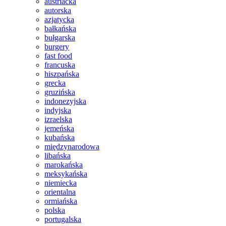
austriacka
autorska
azjatycka
bałkańska
bułgarska
burgery
fast food
francuska
hiszpańska
grecka
gruzińska
indonezyjska
indyjska
izraelska
jemeńska
kubańska
międzynarodowa
libańska
marokańska
meksykańska
niemiecka
orientalna
ormiańska
polska
portugalska