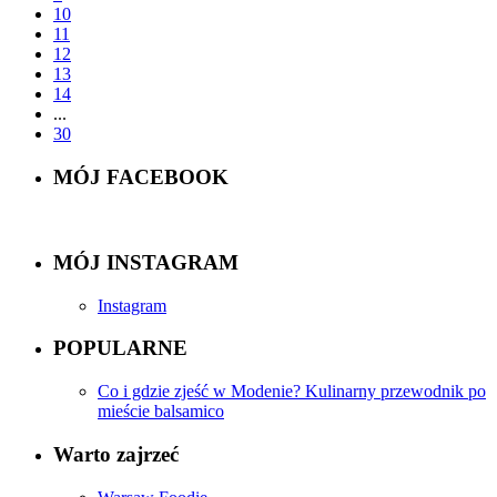
10
11
12
13
14
...
30
MÓJ FACEBOOK
MÓJ INSTAGRAM
Instagram
POPULARNE
Co i gdzie zjeść w Modenie? Kulinarny przewodnik po
mieście balsamico
Warto zajrzeć