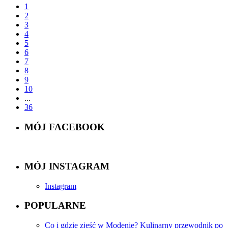
1
2
3
4
5
6
7
8
9
10
...
36
MÓJ FACEBOOK
MÓJ INSTAGRAM
Instagram
POPULARNE
Co i gdzie zjeść w Modenie? Kulinarny przewodnik po