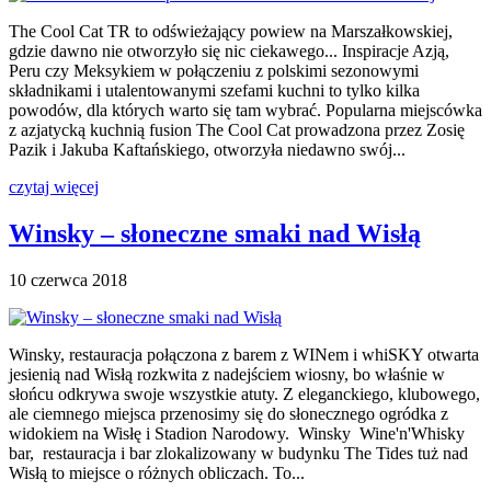
The Cool Cat TR to odświeżający powiew na Marszałkowskiej,
gdzie dawno nie otworzyło się nic ciekawego... Inspiracje Azją,
Peru czy Meksykiem w połączeniu z polskimi sezonowymi
składnikami i utalentowanymi szefami kuchni to tylko kilka
powodów, dla których warto się tam wybrać. Popularna miejscówka
z azjatycką kuchnią fusion The Cool Cat prowadzona przez Zosię
Pazik i Jakuba Kaftańskiego, otworzyła niedawno swój...
czytaj więcej
Winsky – słoneczne smaki nad Wisłą
10 czerwca 2018
Winsky, restauracja połączona z barem z WINem i whiSKY otwarta
jesienią nad Wisłą rozkwita z nadejściem wiosny, bo właśnie w
słońcu odkrywa swoje wszystkie atuty. Z eleganckiego, klubowego,
ale ciemnego miejsca przenosimy się do słonecznego ogródka z
widokiem na Wisłę i Stadion Narodowy. Winsky Wine'n'Whisky
bar, restauracja i bar zlokalizowany w budynku The Tides tuż nad
Wisłą to miejsce o różnych obliczach. To...