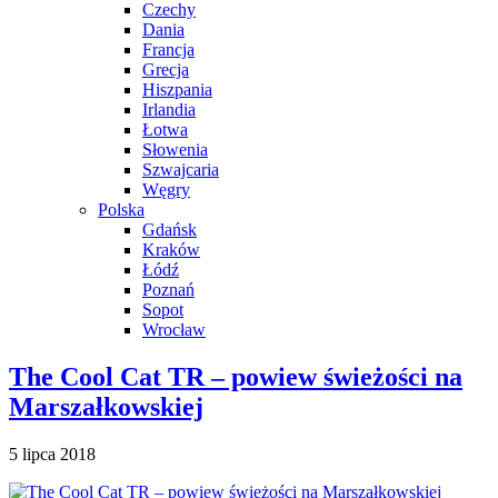
Czechy
Dania
Francja
Grecja
Hiszpania
Irlandia
Łotwa
Słowenia
Szwajcaria
Węgry
Polska
Gdańsk
Kraków
Łódź
Poznań
Sopot
Wrocław
The Cool Cat TR – powiew świeżości na
Marszałkowskiej
5 lipca 2018