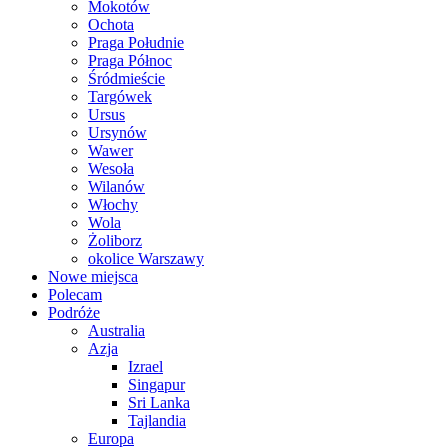
Mokotów
Ochota
Praga Południe
Praga Północ
Śródmieście
Targówek
Ursus
Ursynów
Wawer
Wesoła
Wilanów
Włochy
Wola
Żoliborz
okolice Warszawy
Nowe miejsca
Polecam
Podróże
Australia
Azja
Izrael
Singapur
Sri Lanka
Tajlandia
Europa