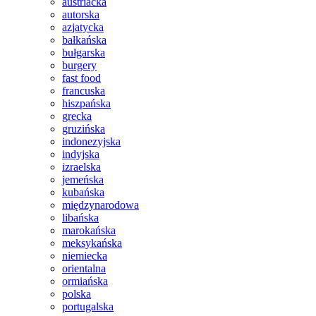
austriacka
autorska
azjatycka
bałkańska
bułgarska
burgery
fast food
francuska
hiszpańska
grecka
gruzińska
indonezyjska
indyjska
izraelska
jemeńska
kubańska
międzynarodowa
libańska
marokańska
meksykańska
niemiecka
orientalna
ormiańska
polska
portugalska