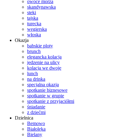
owoce morza
skandynawska
steki
tajska
turecka
węgierska
włoska
Okazja
babskie ploty
brunch
elegancka kolacja
jedzenie na ulicy
kolacja we dwoje
lunch
na drinka
specjalna okazja
spotkanie biznesowe
spotkanie w grupie
spotkanie z przyjaciółmi
śniadanie
z dziećmi
Dzielnica
Bemowo
Białolęka
Bielany