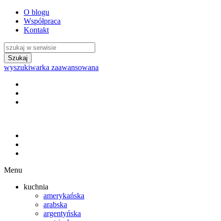
O blogu
Współpraca
Kontakt
wyszukiwarka zaawansowana
Menu
kuchnia
amerykańska
arabska
argentyńska