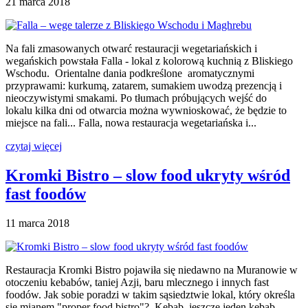
21 marca 2018
Na fali zmasowanych otwarć restauracji wegetariańskich i
wegańskich powstała Falla - lokal z kolorową kuchnią z Bliskiego
Wschodu. Orientalne dania podkreślone aromatycznymi
przyprawami: kurkumą, zatarem, sumakiem uwodzą prezencją i
nieoczywistymi smakami. Po tłumach próbujących wejść do
lokalu kilka dni od otwarcia można wywnioskować, że będzie to
miejsce na fali... Falla, nowa restauracja wegetariańska i...
czytaj więcej
Kromki Bistro – slow food ukryty wśród
fast foodów
11 marca 2018
Restauracja Kromki Bistro pojawiła się niedawno na Muranowie w
otoczeniu kebabów, taniej Azji, baru mlecznego i innych fast
foodów. Jak sobie poradzi w takim sąsiedztwie lokal, który określa
się mianem "proper food bistro"? Kebab, jeszcze jeden kebab,