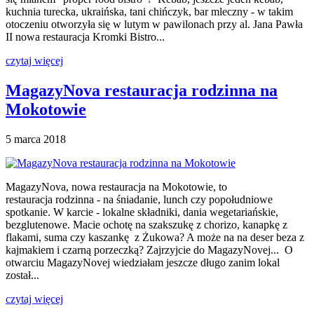
kuchnia turecka, ukraińska, tani chińczyk, bar mleczny - w takim
otoczeniu otworzyła się w lutym w pawilonach przy al. Jana Pawła
II nowa restauracja Kromki Bistro...
czytaj więcej
MagazyNova restauracja rodzinna na
Mokotowie
5 marca 2018
MagazyNova, nowa restauracja na Mokotowie, to
restauracja rodzinna - na śniadanie, lunch czy popołudniowe
spotkanie. W karcie - lokalne składniki, dania wegetariańskie,
bezglutenowe. Macie ochotę na szakszukę z chorizo, kanapkę z
flakami, suma czy kaszankę z Żukowa? A może na na deser beza z
kajmakiem i czarną porzeczką? Zajrzyjcie do MagazyNovej... O
otwarciu MagazyNovej wiedziałam jeszcze długo zanim lokal
został...
czytaj więcej