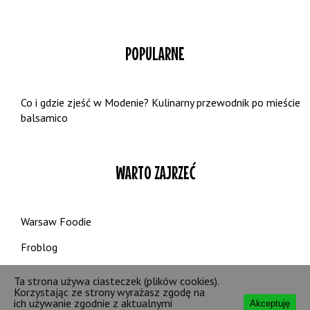
POPULARNE
Co i gdzie zjeść w Modenie? Kulinarny przewodnik po mieście
balsamico
WARTO ZAJRZEĆ
Warsaw Foodie
Froblog
Nakarmiona Starecka
Ta strona używa ciasteczek (plików cookies).
Korzystając ze strony wyrażasz zgodę na
ich używanie zgodnie z aktualnymi
Akceptuję