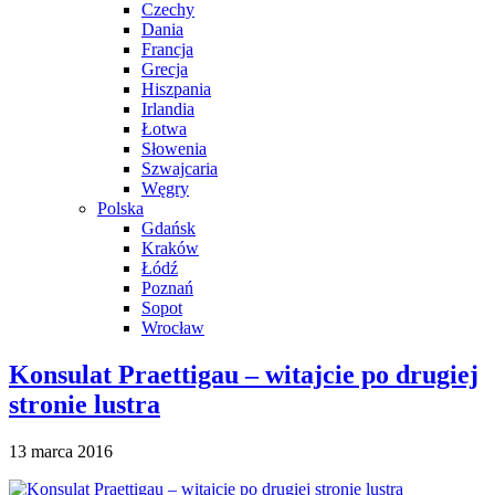
Czechy
Dania
Francja
Grecja
Hiszpania
Irlandia
Łotwa
Słowenia
Szwajcaria
Węgry
Polska
Gdańsk
Kraków
Łódź
Poznań
Sopot
Wrocław
Konsulat Praettigau – witajcie po drugiej
stronie lustra
13 marca 2016