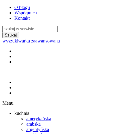
O blogu
Współpraca
Kontakt
wyszukiwarka zaawansowana
Menu
kuchnia
amerykańska
arabska
argentyńska