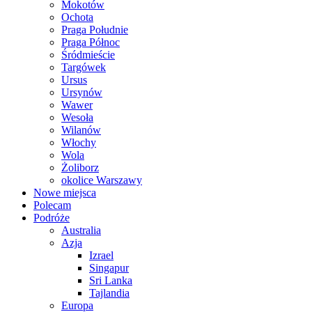
Mokotów
Ochota
Praga Południe
Praga Północ
Śródmieście
Targówek
Ursus
Ursynów
Wawer
Wesoła
Wilanów
Włochy
Wola
Żoliborz
okolice Warszawy
Nowe miejsca
Polecam
Podróże
Australia
Azja
Izrael
Singapur
Sri Lanka
Tajlandia
Europa