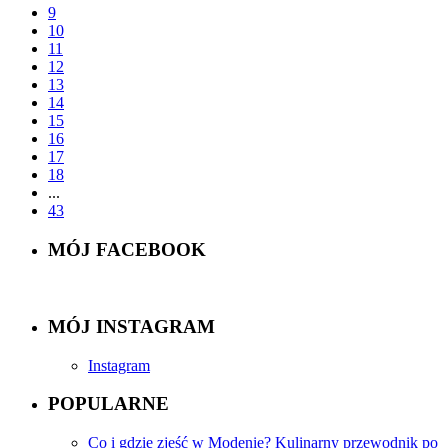
9
10
11
12
13
14
15
16
17
18
...
43
MÓJ FACEBOOK
MÓJ INSTAGRAM
Instagram
POPULARNE
Co i gdzie zjeść w Modenie? Kulinarny przewodnik po