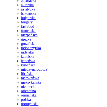
austriacka
autorska
azjatycka
bałkańska
bułgarska
burgery
fast food
francuska
hiszpańska
grecka
gruzińska
indonezyjska
indyjska
izraelska
jemeńska
kubańska
międzynarodowa
libańska
marokańska
meksykańska
niemiecka
orientalna
ormiańska
polska
portugalska