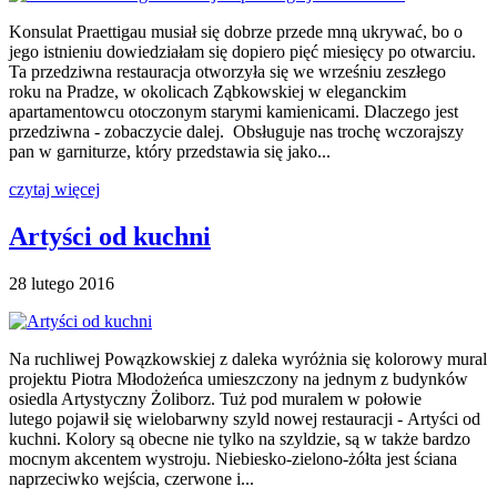
Konsulat Praettigau musiał się dobrze przede mną ukrywać, bo o
jego istnieniu dowiedziałam się dopiero pięć miesięcy po otwarciu.
Ta przedziwna restauracja otworzyła się we wrześniu zeszłego
roku na Pradze, w okolicach Ząbkowskiej w eleganckim
apartamentowcu otoczonym starymi kamienicami. Dlaczego jest
przedziwna - zobaczycie dalej. Obsługuje nas trochę wczorajszy
pan w garniturze, który przedstawia się jako...
czytaj więcej
Artyści od kuchni
28 lutego 2016
Na ruchliwej Powązkowskiej z daleka wyróżnia się kolorowy mural
projektu Piotra Młodożeńca umieszczony na jednym z budynków
osiedla Artystyczny Żoliborz. Tuż pod muralem w połowie
lutego pojawił się wielobarwny szyld nowej restauracji - Artyści od
kuchni. Kolory są obecne nie tylko na szyldzie, są w także bardzo
mocnym akcentem wystroju. Niebiesko-zielono-żółta jest ściana
naprzeciwko wejścia, czerwone i...