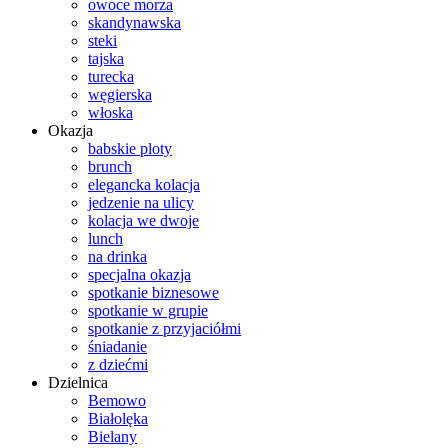
owoce morza
skandynawska
steki
tajska
turecka
węgierska
włoska
Okazja
babskie ploty
brunch
elegancka kolacja
jedzenie na ulicy
kolacja we dwoje
lunch
na drinka
specjalna okazja
spotkanie biznesowe
spotkanie w grupie
spotkanie z przyjaciółmi
śniadanie
z dziećmi
Dzielnica
Bemowo
Białolęka
Bielany