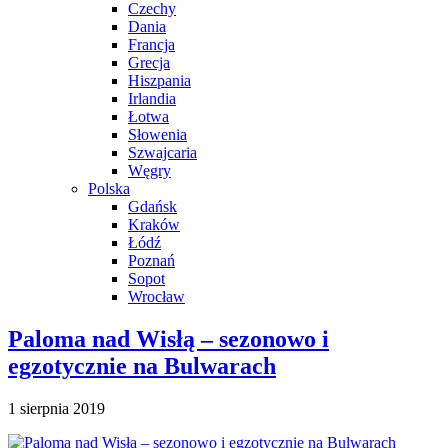
Czechy
Dania
Francja
Grecja
Hiszpania
Irlandia
Łotwa
Słowenia
Szwajcaria
Węgry
Polska
Gdańsk
Kraków
Łódź
Poznań
Sopot
Wrocław
Paloma nad Wisłą – sezonowo i
egzotycznie na Bulwarach
1 sierpnia 2019