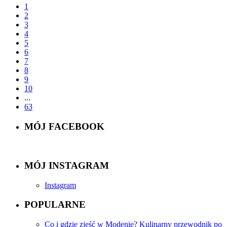
1
2
3
4
5
6
7
8
9
10
...
63
MÓJ FACEBOOK
MÓJ INSTAGRAM
Instagram
POPULARNE
Co i gdzie zjeść w Modenie? Kulinarny przewodnik po