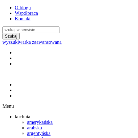
O blogu
Współpraca
Kontakt
wyszukiwarka zaawansowana
Menu
kuchnia
amerykańska
arabska
argentyńska