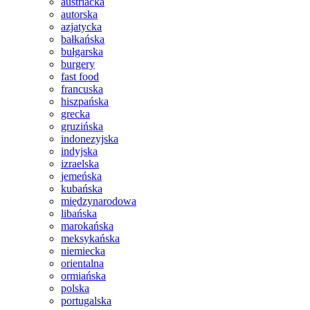
austriacka
autorska
azjatycka
bałkańska
bułgarska
burgery
fast food
francuska
hiszpańska
grecka
gruzińska
indonezyjska
indyjska
izraelska
jemeńska
kubańska
międzynarodowa
libańska
marokańska
meksykańska
niemiecka
orientalna
ormiańska
polska
portugalska