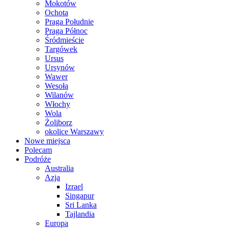
Mokotów
Ochota
Praga Południe
Praga Północ
Śródmieście
Targówek
Ursus
Ursynów
Wawer
Wesoła
Wilanów
Włochy
Wola
Żoliborz
okolice Warszawy
Nowe miejsca
Polecam
Podróże
Australia
Azja
Izrael
Singapur
Sri Lanka
Tajlandia
Europa