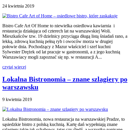
24 kwietnia 2019
Bistro Cafe Art Of Home to niewielka osiedlowa kawiarnia i
restauracja działająca od czterech lat na warszawskiej Woli.
Mieszkańców tzw. 19 dzielnicy przyciąga długą listą śniadań rano, a
lekką, zdrową kuchnią pełną ryb i owoców morza w drugiej
połowie dnia. Pochodzący z Mazur właściciel i szef kuchni
Sylwester Drężek od lat pracuje w gastronomii, a z jego kuchnią
Warszawiacy mogli zapoznać się np. w restauracji A...
czytaj więcej
Lokalna Bistronomia – znane szlagiery po
warszawsku
9 kwietnia 2019
Lokalna Bistronomia, nowa restauracja na warszawskiej Pradze, to
sąsiedzkie bistro z polską kuchnią. Kartę dań wypełniają znane
szlagiery takie jak schabowy, tatar czy śledź, a wszystko napisane