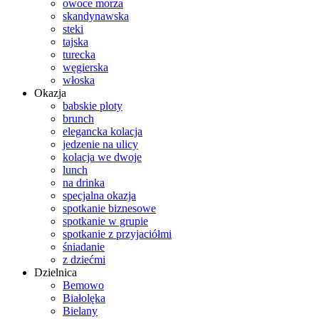
owoce morza
skandynawska
steki
tajska
turecka
węgierska
włoska
Okazja
babskie ploty
brunch
elegancka kolacja
jedzenie na ulicy
kolacja we dwoje
lunch
na drinka
specjalna okazja
spotkanie biznesowe
spotkanie w grupie
spotkanie z przyjaciółmi
śniadanie
z dziećmi
Dzielnica
Bemowo
Białolęka
Bielany