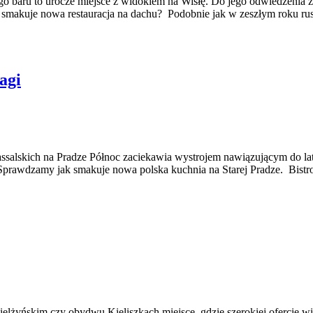
go baru to urocze miejsce z widokiem na Wisłę. Do jego odwiedzenia
ak smakuje nowa restauracja na dachu? Podobnie jak w zeszłym roku 
agi
assalskich na Pradze Północ zaciekawia wystrojem nawiązującym do l
y... Sprawdzamy jak smakuje nowa polska kuchnia na Starej Pradze. Bist
ielżyńskim czy obydwu Kieliszkach miejsce, gdzie szerokiej ofercie wi