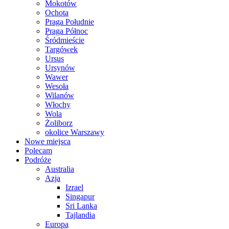
Mokotów
Ochota
Praga Południe
Praga Północ
Śródmieście
Targówek
Ursus
Ursynów
Wawer
Wesoła
Wilanów
Włochy
Wola
Żoliborz
okolice Warszawy
Nowe miejsca
Polecam
Podróże
Australia
Azja
Izrael
Singapur
Sri Lanka
Tajlandia
Europa