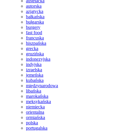
austriacka
autorska
azjatycka
bałkańska
bułgarska
burgery
fast food
francuska
hiszpańska
grecka
gruzińska
indonezyjska
indyjska
izraelska
jemeńska
kubańska
międzynarodowa
libańska
marokańska
meksykańska
niemiecka
orientalna
ormiańska
polska
portugalska