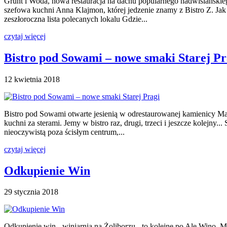
Grunt i Woda, nowa restauracja na dachu popularnego nadwiślańskie
szefowa kuchni Anna Klajmon, której jedzenie znamy z Bistro Z. J
zeszłoroczna lista polecanych lokalu Gdzie...
czytaj więcej
Bistro pod Sowami – nowe smaki Starej Pr
12 kwietnia 2018
Bistro pod Sowami otwarte jesienią w odrestaurowanej kamienicy M
kuchni za sterami. Jemy w bistro raz, drugi, trzeci i jeszcze kolejn
nieoczywistą poza ścisłym centrum,...
czytaj więcej
Odkupienie Win
29 stycznia 2018
Odkupienie win - winiarnia na Żoliborzu - to kolejne po Ale Wino, M