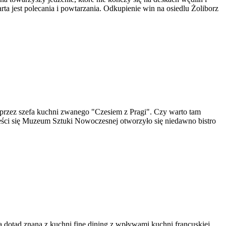
ta jest polecania i powtarzania. Odkupienie win na osiedlu Żoliborz
 przez szefa kuchni zwanego "Czesiem z Pragi". Czy warto tam
eści się Muzeum Sztuki Nowoczesnej otworzyło się niedawno bistro
 dotąd znana z kuchni fine dining z wpływami kuchni francuskiej