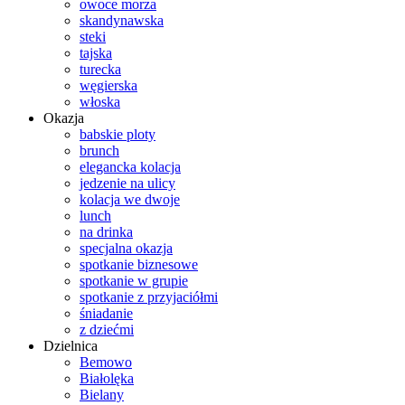
owoce morza
skandynawska
steki
tajska
turecka
węgierska
włoska
Okazja
babskie ploty
brunch
elegancka kolacja
jedzenie na ulicy
kolacja we dwoje
lunch
na drinka
specjalna okazja
spotkanie biznesowe
spotkanie w grupie
spotkanie z przyjaciółmi
śniadanie
z dziećmi
Dzielnica
Bemowo
Białolęka
Bielany