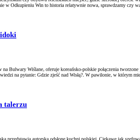
enie w Odkupieniu Win to historia relatywnie nowa, sprawdzamy czy war
idoki
w na Bulwary Wiślane, oferuje koreańsko-polskie połączenia tworzone
iedzi na pytanie: Gdzie zjeść nad Wisłą?. W pawilonie, w którym mi
 talerzu
a przedstawia autorską odsłonę kuchni polskiej. Ciekawe jak szefowa