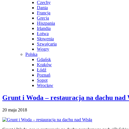
Czechy
Dania
Francja
Grecja
Hiszpania
Irlandia
Łotwa
Słowenia
Szwajcaria
Węgry
Polska
Gdańsk
Kraków
Łódź
Poznań
Sopot
Wrocław
Grunt i Woda – restauracja na dachu nad 
20 maja 2018