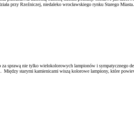
 działa przy Rzeźniczej, niedaleko wrocławskiego rynku Starego Miast
to za sprawą nie tylko wielokolorowych lampionów i sympatycznego d
. Między starymi kamienicami wiszą kolorowe lampiony, które powiew