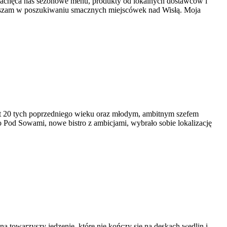
 zachęca nas sezonowe menu, produkty od lokalnych dostawców i
ruszam w poszukiwaniu smacznych miejscówek nad Wisłą. Moja
at 20 tych poprzedniego wieku oraz młodym, ambitnym szefem
ro Pod Sowami, nowe bistro z ambicjami, wybrało sobie lokalizację
na towarzyszy jedzenie, które nie kończy się na deskach wędlin i