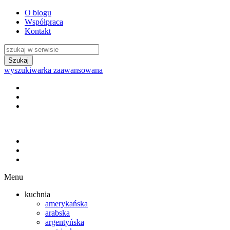
O blogu
Współpraca
Kontakt
wyszukiwarka zaawansowana
Menu
kuchnia
amerykańska
arabska
argentyńska