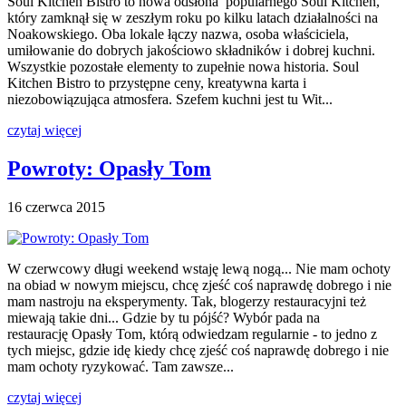
Soul Kitchen Bistro to nowa odsłona popularnego Soul Kitchen,
który zamknął się w zeszłym roku po kilku latach działalności na
Noakowskiego. Oba lokale łączy nazwa, osoba właściciela,
umiłowanie do dobrych jakościowo składników i dobrej kuchni.
Wszystkie pozostałe elementy to zupełnie nowa historia. Soul
Kitchen Bistro to przystępne ceny, kreatywna karta i
niezobowiązująca atmosfera. Szefem kuchni jest tu Wit...
czytaj więcej
Powroty: Opasły Tom
16 czerwca 2015
W czerwcowy długi weekend wstaję lewą nogą... Nie mam ochoty
na obiad w nowym miejscu, chcę zjeść coś naprawdę dobrego i nie
mam nastroju na eksperymenty. Tak, blogerzy restauracyjni też
miewają takie dni... Gdzie by tu pójść? Wybór pada na
restaurację Opasły Tom, którą odwiedzam regularnie - to jedno z
tych miejsc, gdzie idę kiedy chcę zjeść coś naprawdę dobrego i nie
mam ochoty ryzykować. Tam zawsze...
czytaj więcej