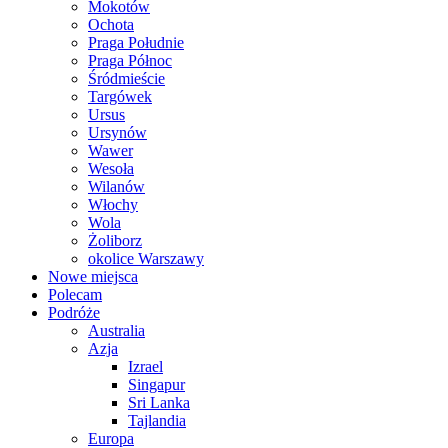
Mokotów
Ochota
Praga Południe
Praga Północ
Śródmieście
Targówek
Ursus
Ursynów
Wawer
Wesoła
Wilanów
Włochy
Wola
Żoliborz
okolice Warszawy
Nowe miejsca
Polecam
Podróże
Australia
Azja
Izrael
Singapur
Sri Lanka
Tajlandia
Europa