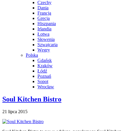
Czechy
Dania
Francja
Grecja
Hiszpania
Irlandia
Łotwa
Słowenia
Szwajcaria
Węgry
Polska
Gdańsk
Kraków
Łódź
Poznań
Sopot
Wrocław
Soul Kitchen Bistro
21 lipca 2015