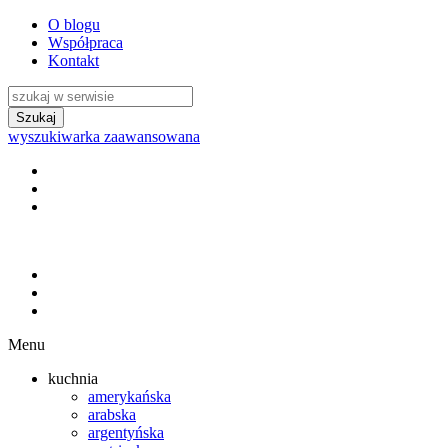
O blogu
Współpraca
Kontakt
wyszukiwarka zaawansowana
Menu
kuchnia
amerykańska
arabska
argentyńska