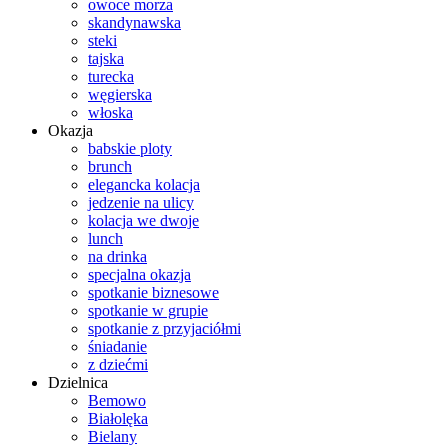
owoce morza
skandynawska
steki
tajska
turecka
węgierska
włoska
Okazja
babskie ploty
brunch
elegancka kolacja
jedzenie na ulicy
kolacja we dwoje
lunch
na drinka
specjalna okazja
spotkanie biznesowe
spotkanie w grupie
spotkanie z przyjaciółmi
śniadanie
z dziećmi
Dzielnica
Bemowo
Białolęka
Bielany