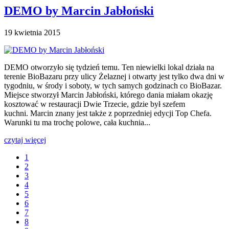
DEMO by Marcin Jabłoński
19 kwietnia 2015
DEMO otworzyło się tydzień temu. Ten niewielki lokal działa na
terenie BioBazaru przy ulicy Żelaznej i otwarty jest tylko dwa dni w
tygodniu, w środy i soboty, w tych samych godzinach co BioBazar.
Miejsce stworzył Marcin Jabłoński, którego dania miałam okazję
kosztować w restauracji Dwie Trzecie, gdzie był szefem
kuchni. Marcin znany jest także z poprzedniej edycji Top Chefa.
Warunki tu ma trochę polowe, cała kuchnia...
czytaj więcej
1
2
3
4
5
6
7
8