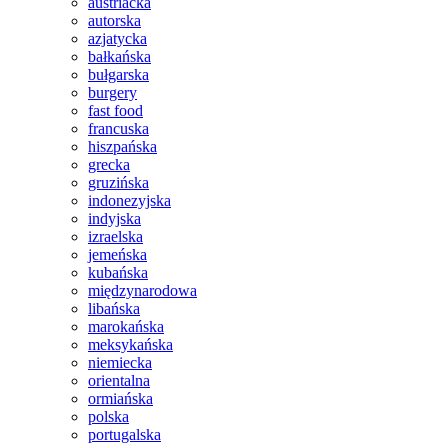
austriacka
autorska
azjatycka
bałkańska
bułgarska
burgery
fast food
francuska
hiszpańska
grecka
gruzińska
indonezyjska
indyjska
izraelska
jemeńska
kubańska
międzynarodowa
libańska
marokańska
meksykańska
niemiecka
orientalna
ormiańska
polska
portugalska