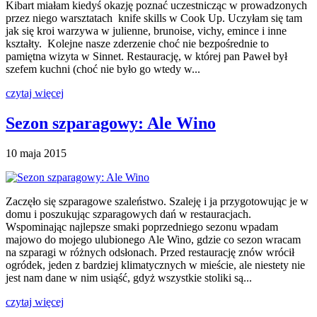
Kibart miałam kiedyś okazję poznać uczestnicząc w prowadzonych
przez niego warsztatach knife skills w Cook Up. Uczyłam się tam
jak się kroi warzywa w julienne, brunoise, vichy, emince i inne
kształty. Kolejne nasze zderzenie choć nie bezpośrednie to
pamiętna wizyta w Sinnet. Restaurację, w której pan Paweł był
szefem kuchni (choć nie było go wtedy w...
czytaj więcej
Sezon szparagowy: Ale Wino
10 maja 2015
Zaczęło się szparagowe szaleństwo. Szaleję i ja przygotowując je w
domu i poszukując szparagowych dań w restauracjach.
Wspominając najlepsze smaki poprzedniego sezonu wpadam
majowo do mojego ulubionego Ale Wino, gdzie co sezon wracam
na szparagi w różnych odsłonach. Przed restaurację znów wrócił
ogródek, jeden z bardziej klimatycznych w mieście, ale niestety nie
jest nam dane w nim usiąść, gdyż wszystkie stoliki są...
czytaj więcej