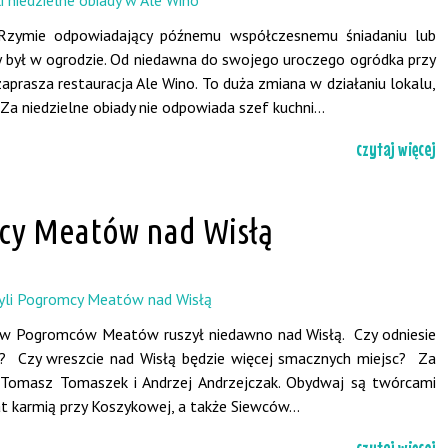
Rzymie odpowiadający późnemu współczesnemu śniadaniu lub
był w ogrodzie. Od niedawna do swojego uroczego ogródka przy
zaprasza restauracja Ale Wino. To duża zmiana w działaniu lokalu,
Za niedzielne obiady nie odpowiada szef kuchni...
czytaj więcej
mcy Meatów nad Wisłą
w Pogromców Meatów ruszył niedawno nad Wisłą. Czy odniesie
j? Czy wreszcie nad Wisłą będzie więcej smacznych miejsc? Za
ą Tomasz Tomaszek i Andrzej Andrzejczak. Obydwaj są twórcami
 karmią przy Koszykowej, a także Siewców...
czytaj więcej