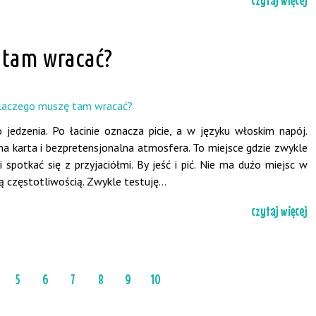
 tam wracać?
 jedzenia. Po łacinie oznacza picie, a w języku włoskim napój.
 karta i bezpretensjonalna atmosfera. To miejsce gdzie zwykle
 spotkać się z przyjaciółmi. By jeść i pić. Nie ma dużo miejsc w
 częstotliwością. Zwykle testuję...
czytaj więcej
5
6
7
8
9
10