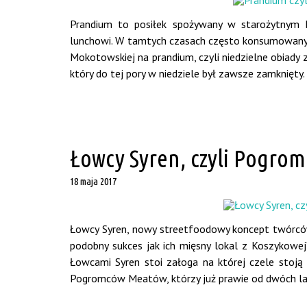
Prandium to posiłek spożywany w starożytnym 
lunchowi. W tamtych czasach często konsumowany 
Mokotowskiej na prandium, czyli niedzielne obiady 
który do tej pory w niedziele był zawsze zamknięty. 
Łowcy Syren, czyli Pogro
18 maja 2017
Łowcy Syren, nowy streetfoodowy koncept twórcó
podobny sukces jak ich mięsny lokal z Koszykowe
Łowcami Syren stoi załoga na której czele stoj
Pogromców Meatów, którzy już prawie od dwóch lat