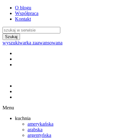
O blogu
Współpraca
Kontakt
wyszukiwarka zaawansowana
Menu
kuchnia
amerykańska
arabska
argentyńska