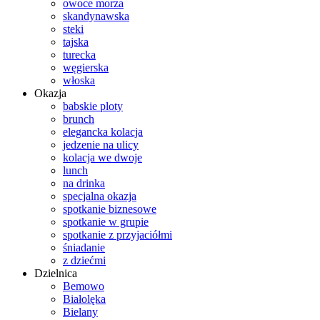
owoce morza
skandynawska
steki
tajska
turecka
węgierska
włoska
Okazja
babskie ploty
brunch
elegancka kolacja
jedzenie na ulicy
kolacja we dwoje
lunch
na drinka
specjalna okazja
spotkanie biznesowe
spotkanie w grupie
spotkanie z przyjaciółmi
śniadanie
z dziećmi
Dzielnica
Bemowo
Białolęka
Bielany