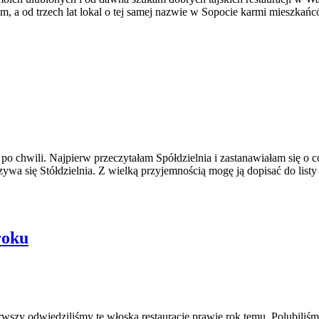
m, a od trzech lat lokal o tej samej nazwie w Sopocie karmi mieszkań
 chwili. Najpierw przeczytałam Spółdzielnia i zastanawiałam się o co
wa się Stółdzielnia. Z wielką przyjemnością mogę ją dopisać do listy 
roku
wszy odwiedziliśmy tę włoską restaurację prawie rok temu. Polubiliśm