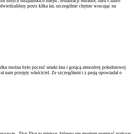
i innych hiszpańskich miejsc: restauracji Mirador, baru Cuatro
wiedzaliśmy przez kilka lat, szczególnie chętnie wracając na
odku można było poczuć smaki lata i gorącą atmosferę południowej
ł nam przejęty właściciel. Ze szczegółami i z pasją opowiadał o
Warszawie. Thai Thai to miejsce, którego nie mogłam pominąć podczas