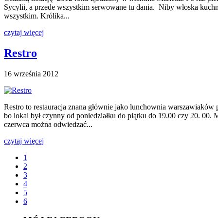
Sycylii, a przede wszystkim serwowane tu dania. Niby włoska kuchnia w
wszystkim. Królika...
czytaj więcej
Restro
16 września 2012
Restro to restauracja znana głównie jako lunchownia warszawiaków pr
bo lokal był czynny od poniedziałku do piątku do 19.00 czy 20. 00. 
czerwca można odwiedzać...
czytaj więcej
1
2
3
4
5
6