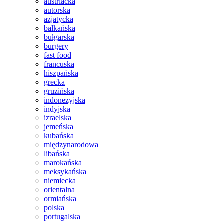
austriacka
autorska
azjatycka
bałkańska
bułgarska
burgery
fast food
francuska
hiszpańska
grecka
gruzińska
indonezyjska
indyjska
izraelska
jemeńska
kubańska
międzynarodowa
libańska
marokańska
meksykańska
niemiecka
orientalna
ormiańska
polska
portugalska