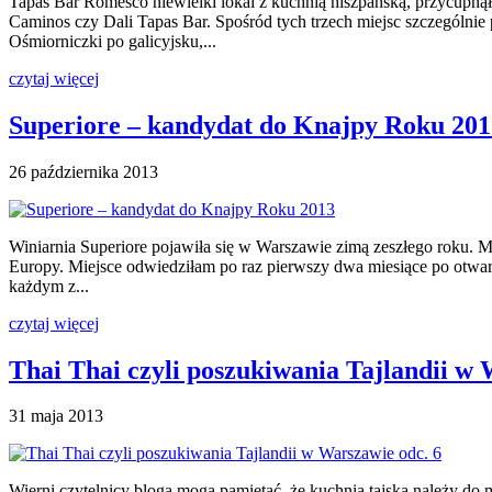
Tapas Bar Romesco niewielki lokal z kuchnią hiszpańską, przycupnął 
Caminos czy Dali Tapas Bar. Spośród tych trzech miejsc szczególnie 
Ośmiorniczki po galicyjsku,...
czytaj więcej
Superiore – kandydat do Knajpy Roku 201
26 października 2013
Winiarnia Superiore pojawiła się w Warszawie zimą zeszłego roku. M
Europy. Miejsce odwiedziłam po raz pierwszy dwa miesiące po otwarci
każdym z...
czytaj więcej
Thai Thai czyli poszukiwania Tajlandii w 
31 maja 2013
Wierni czytelnicy bloga mogą pamiętać, że kuchnia tajska należy do