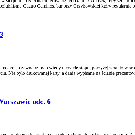
w sierpniu na Bielanach. Prowadzi go Dariusz Opasek, były szef kuchn
polubiliśmy Cuatro Caminos, bar przy Grzybowskiej który regularnie od
3
imo, że na zewnątrz było wtedy niewiele stopni powyżej zera, to w śr
u. Nie było drukowanej karty, a dania wypisane na ścianie prezentowa
Warszawie odc. 6
 moich ulubionych i od dawna szukam dobrych tajskich restauracji w 