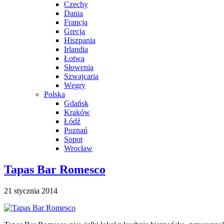
Czechy
Dania
Francja
Grecja
Hiszpania
Irlandia
Łotwa
Słowenia
Szwajcaria
Węgry
Polska
Gdańsk
Kraków
Łódź
Poznań
Sopot
Wrocław
Tapas Bar Romesco
21 stycznia 2014