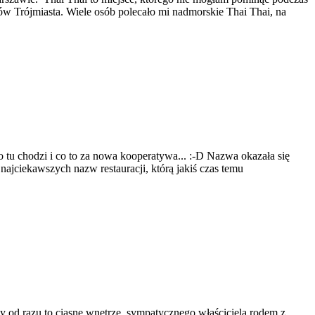
ców Trójmiasta. Wiele osób polecało mi nadmorskie Thai Thai, na
 tu chodzi i co to za nowa kooperatywa... :-D Nazwa okazała się
najciekawszych nazw restauracji, którą jakiś czas temu
y od razu to ciasne wnętrze, sympatycznego właściciela rodem z