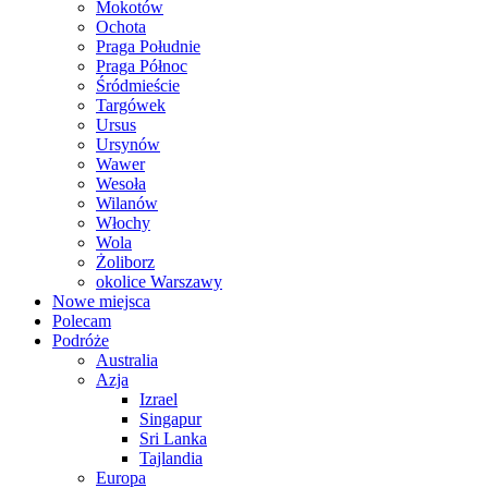
Mokotów
Ochota
Praga Południe
Praga Północ
Śródmieście
Targówek
Ursus
Ursynów
Wawer
Wesoła
Wilanów
Włochy
Wola
Żoliborz
okolice Warszawy
Nowe miejsca
Polecam
Podróże
Australia
Azja
Izrael
Singapur
Sri Lanka
Tajlandia
Europa