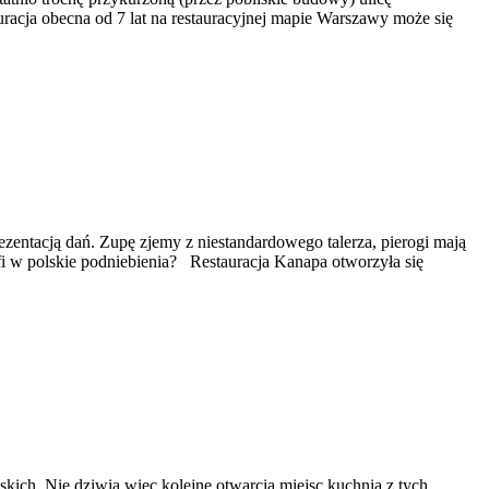
uracja obecna od 7 lat na restauracyjnej mapie Warszawy może się
entacją dań. Zupę zjemy z niestandardowego talerza, pierogi mają
fi w polskie podniebienia? Restauracja Kanapa otworzyła się
skich. Nie dziwią więc kolejne otwarcia miejsc kuchnią z tych