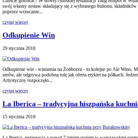
Lubicie gotować? W nowej chińskiej restauracji Tang Hotpot w Wilan
swój własny zestaw składający się z wybranego bulionu, składników i
poprzez wrzucanie...
czytaj więcej
Odkupienie Win
29 stycznia 2018
Odkupienie win - winiarnia na Żoliborzu - to kolejne po Ale Wino, M
serów, ale odgrywa podobną rolę jak oferta etykiet na półkach. Jedz
Artystyczny rozpoczęło...
czytaj więcej
La Iberica – tradycyjna hiszpańska kuchn
15 stycznia 2018
La Iberica, restauracja z ponad 7-letnim stażem w warszawskiej gastr