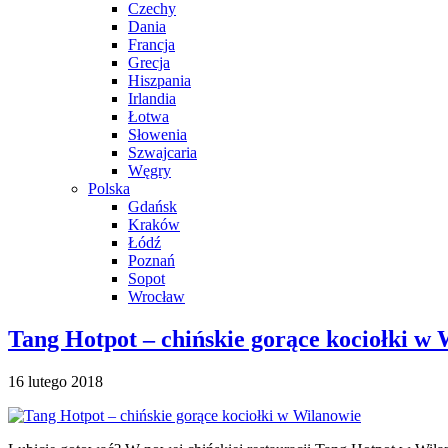
Czechy
Dania
Francja
Grecja
Hiszpania
Irlandia
Łotwa
Słowenia
Szwajcaria
Węgry
Polska
Gdańsk
Kraków
Łódź
Poznań
Sopot
Wrocław
Tang Hotpot – chińskie gorące kociołki w
16 lutego 2018