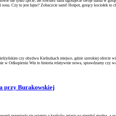
owie nie tylko zjecie, ale również sami ugotujecie swoje dania w go
 sosu. Czy to jest fajne? Zobaczcie sami! Hotpot, gorący kociołek to
ielżyńskim czy obydwu Kieliszkach miejsce, gdzie szerokiej ofercie wi
enie w Odkupieniu Win to historia relatywnie nowa, sprawdzamy czy war
ia przy Burakowskiej
onomii przeniosła się ostatnio z krańców miasta na niegdyś modną, a os