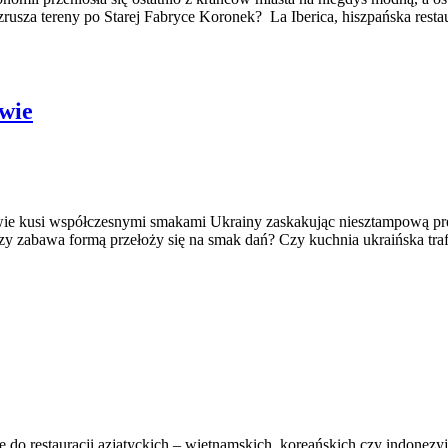
rusza tereny po Starej Fabryce Koronek? La Iberica, hiszpańska resta
wie
ie kusi współczesnymi smakami Ukrainy zaskakując niesztampową prez
Czy zabawa formą przełoży się na smak dań? Czy kuchnia ukraińska tra
do restauracji azjatyckich – wietnamskich, koreańskich czy indonezyj