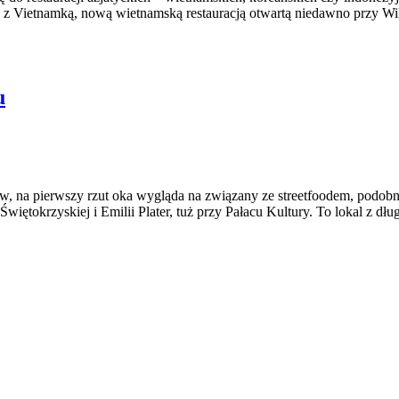
eż z Vietnamką, nową wietnamską restauracją otwartą niedawno przy W
u
na pierwszy rzut oka wygląda na związany ze streetfoodem, podobny 
tokrzyskiej i Emilii Plater, tuż przy Pałacu Kultury. To lokal z długą