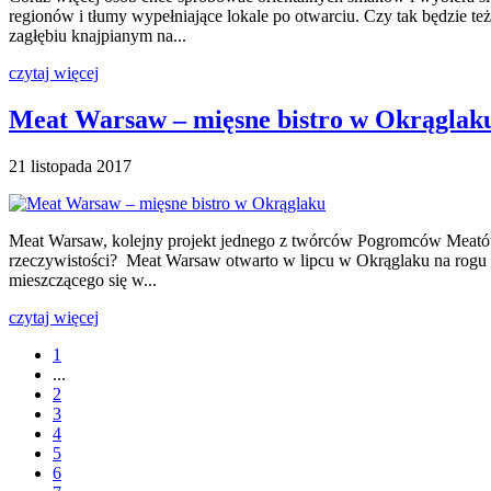
regionów i tłumy wypełniające lokale po otwarciu. Czy tak będzie t
zagłębiu knajpianym na...
czytaj więcej
Meat Warsaw – mięsne bistro w Okrąglak
21 listopada 2017
Meat Warsaw, kolejny projekt jednego z twórców Pogromców Meatów, 
rzeczywistości? Meat Warsaw otwarto w lipcu w Okrąglaku na rogu Świę
mieszczącego się w...
czytaj więcej
1
...
2
3
4
5
6