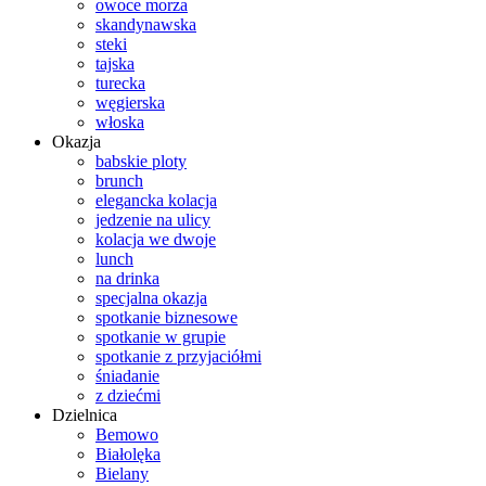
owoce morza
skandynawska
steki
tajska
turecka
węgierska
włoska
Okazja
babskie ploty
brunch
elegancka kolacja
jedzenie na ulicy
kolacja we dwoje
lunch
na drinka
specjalna okazja
spotkanie biznesowe
spotkanie w grupie
spotkanie z przyjaciółmi
śniadanie
z dziećmi
Dzielnica
Bemowo
Białolęka
Bielany