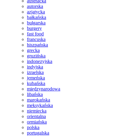
austriacka
autorska
azjatycka
bałkańska
bułgarska
burgery
fast food
francuska
hiszpańska
grecka
gruzińska
indonezyjska
indyjska
izraelska
jemeńska
kubańska
międzynarodowa
libańska
marokańska
meksykańska
niemiecka
orientalna
ormiańska
polska
portugalska