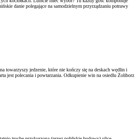
rących kociołkach. Lubicie mieć wybór? Tu każdy gość komponuje
 chińskie danie polegające na samodzielnym przyrządzaniu potrawy
na towarzyszy jedzenie, które nie kończy się na deskach wędlin i
ta jest polecania i powtarzania. Odkupienie win na osiedlu Żoliborz
tatnio trochę przykurzoną (przez pobliskie budowy) ulicę