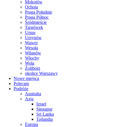
Mokotów
Ochota
Praga Południe
Praga Północ
Śródmieście
Targówek
Ursus
Ursynów
Wawer
Wesoła
Wilanów
Włochy
Wola
Żoliborz
okolice Warszawy
Nowe miejsca
Polecam
Podróże
Australia
Azja
Izrael
Singapur
Sri Lanka
Tajlandia
Europa