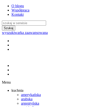
O blogu
Współpraca
Kontakt
wyszukiwarka zaawansowana
Menu
kuchnia
amerykańska
arabska
argentyńska