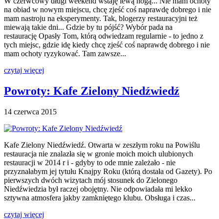
W czerwcowy długi weekend wstaję lewą nogą... Nie mam ochoty
na obiad w nowym miejscu, chcę zjeść coś naprawdę dobrego i nie
mam nastroju na eksperymenty. Tak, blogerzy restauracyjni też
miewają takie dni... Gdzie by tu pójść? Wybór pada na
restaurację Opasły Tom, którą odwiedzam regularnie - to jedno z
tych miejsc, gdzie idę kiedy chcę zjeść coś naprawdę dobrego i nie
mam ochoty ryzykować. Tam zawsze...
czytaj więcej
Powroty: Kafe Zielony Niedźwiedź
14 czerwca 2015
Kafe Zielony Niedźwiedź. Otwarta w zeszłym roku na Powiślu
restauracja nie znalazła się w gronie moich moich ulubionych
restauracji w 2014 r i - gdyby to ode mnie zależało - nie
przyznałabym jej tytułu Knajpy Roku (którą dostała od Gazety). Po
pierwszych dwóch wizytach mój stosunek do Zielonego
Niedźwiedzia był raczej obojętny. Nie odpowiadała mi lekko
sztywna atmosfera jakby zamkniętego klubu. Obsługa i czas...
czytaj więcej