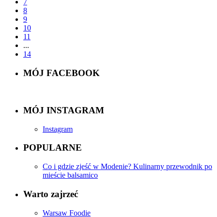
7
8
9
10
11
...
14
MÓJ FACEBOOK
MÓJ INSTAGRAM
Instagram
POPULARNE
Co i gdzie zjeść w Modenie? Kulinarny przewodnik po
mieście balsamico
Warto zajrzeć
Warsaw Foodie