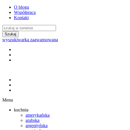
O blogu
Współpraca
Kontakt
wyszukiwarka zaawansowana
Menu
kuchnia
amerykańska
arabska
argentyńska