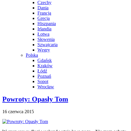
Czechy
Dania
Francja
Grecja
Hiszpania
Irlandia
Łotwa
Słowenia
Szwajcaria
Węgry
Polska
Gdańsk
Kraków
Łódź
Poznań
Sopot
Wrocław
Powroty: Opasły Tom
16 czerwca 2015