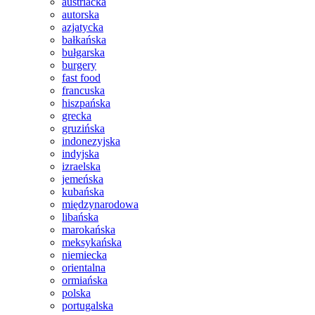
austriacka
autorska
azjatycka
bałkańska
bułgarska
burgery
fast food
francuska
hiszpańska
grecka
gruzińska
indonezyjska
indyjska
izraelska
jemeńska
kubańska
międzynarodowa
libańska
marokańska
meksykańska
niemiecka
orientalna
ormiańska
polska
portugalska