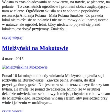
Wiosna to czas obiadowania na powietrzu, na trawie, w plenerze, na
polanie... To czas letnich ogródków i promieni słońca zaglądających
nam w talerze. Ogródkiem skusiła nas w sobotnie popołudnie
restauracja Andrzeja Polana - Mała Polana Smaków. Co prawda
lokal nie mieści się na polanie i nie ma tu mowy o kulinarnej uczcie
w naturze, ale ogródek letni, który niedawno pojawił się przed
lokalem jest dosyć przyjemny. Znalazły...
czytaj więcej
Mielżyński na Mokotowie
4 marca 2015
Ponad 10 lat minęło od kiedy winiarnia Mielżyński pojawiła się i
rozkwitła na Burakowskiej. Zawsze pełna, gwarna, do dziś
przyciąga tłumy gości. Nie jestem w stanie teraz zliczyć ile razy tam
byłam, ale myślę, że ponad dwadzieścia. Mimo, że w ostatniej
dekadzie odwiedziłam setki nowych miejsc, chętnie co roku wracam
do Mielżyńskiego, szczególnie wiosną i latem, aby posiedzieć przy
winie i jedzeniu w urokliwym...
czytaj więcej