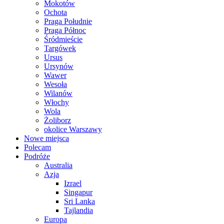
Mokotów
Ochota
Praga Południe
Praga Północ
Śródmieście
Targówek
Ursus
Ursynów
Wawer
Wesoła
Wilanów
Włochy
Wola
Żoliborz
okolice Warszawy
Nowe miejsca
Polecam
Podróże
Australia
Azja
Izrael
Singapur
Sri Lanka
Tajlandia
Europa