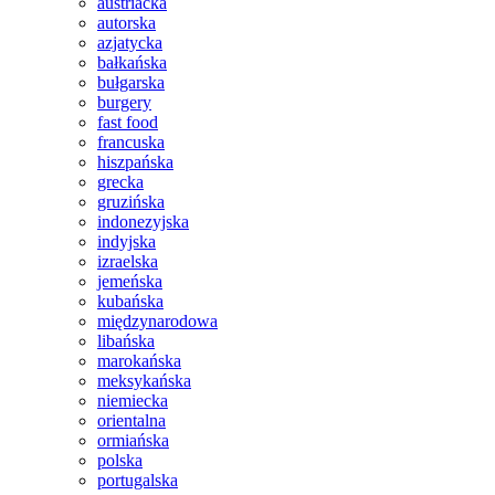
austriacka
autorska
azjatycka
bałkańska
bułgarska
burgery
fast food
francuska
hiszpańska
grecka
gruzińska
indonezyjska
indyjska
izraelska
jemeńska
kubańska
międzynarodowa
libańska
marokańska
meksykańska
niemiecka
orientalna
ormiańska
polska
portugalska