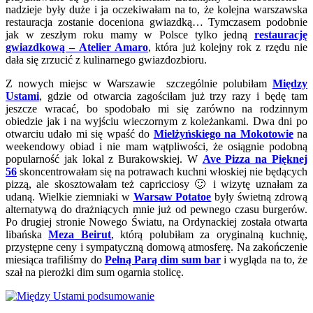
nadzieje były duże i ja oczekiwałam na to, że kolejna warszawska
restauracja zostanie doceniona gwiazdką… Tymczasem podobnie
jak w zeszłym roku mamy w Polsce tylko jedną
restaurację
gwiazdkową – Atelier Amaro
, która już kolejny rok z rzędu nie
dała się zrzucić z kulinarnego gwiazdozbioru.
Z nowych miejsc w Warszawie szczególnie polubiłam
Między
Ustami
, gdzie od otwarcia zagościłam już trzy razy i będę tam
jeszcze wracać, bo spodobało mi się zarówno na rodzinnym
obiedzie jak i na wyjściu wieczornym z koleżankami. Dwa dni po
otwarciu udało mi się wpaść do
Mielżyńskiego na Mokotowie
na
weekendowy obiad i nie mam wątpliwości, że osiągnie podobną
popularność jak lokal z Burakowskiej. W
Ave Pizza na Pięknej
56
skoncentrowałam się na potrawach kuchni włoskiej nie będących
pizzą, ale skosztowałam też capricciosy 🙂 i wizytę uznałam za
udaną. Wielkie ziemniaki w
Warsaw Potatoe
były świetną zdrową
alternatywą do drażniących mnie już od pewnego czasu burgerów.
Po drugiej stronie Nowego Światu, na Ordynackiej została otwarta
libańska
Meza Beirut
, którą polubiłam za oryginalną kuchnię,
przystępne ceny i sympatyczną domową atmosferę. Na zakończenie
miesiąca trafiliśmy do
Pełną Parą dim sum bar
i wygląda na to, że
szał na pierożki dim sum ogarnia stolicę.