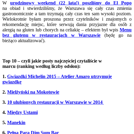
W
urodzinowy weekend (22 lata!) poszliśmy do El Popo
na obiad i stwierdziliśmy, że Warszawa się cały czas zmienia
gastronomicznie a tam trzymają cały czas ten sam wysoki poziom.
Wielokrotnie byłam proszona przez czytelników i znajomych o
rekomendację miejsc, które serwują dania przyjazne dla osób z
alergią na gluten lub chorych na celiakię – efektem był wpis
Menu
bez glutenu w restauracjach w Warszawie
(będę go na
bieżąco aktualizować).
Top 10 – czyli jakie posty najczęściej czytaliście w
marcu (ranking według liczby odsłon):
1.
Gwiazdki Michelin 2015 – Atelier Amaro utrzymuje
gwiazdkę
2.
Mielżyński na Mokotowie
3.
10 ulubionych restauracji w Warszawie w 2014
4.
Między Ustami
5.
Manekin
6.
Pełną Parą Dim Sum Bar