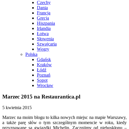
Czechy
Dania
Francja
Grecja
Hiszpania
Irlandia
Łotwa
Słowenia
Szwajcaria
Węgry
Polska
Gdańsk
Kraków
Łódź
Poznań
Sopot
Wrocław
Marzec 2015 na Restaurantica.pl
5 kwietnia 2015
Marzec na moim blogu to kilka nowych miejsc na mapie Warszawy,
a także parę słów o tym szczególnym momencie w roku, kiedy
przyznawane są gwiazdki Michelin. Zacznijmy od nieboskłonu –