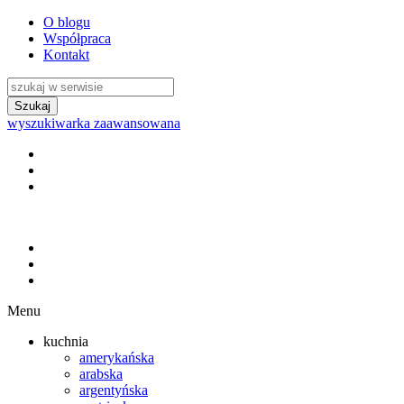
O blogu
Współpraca
Kontakt
wyszukiwarka zaawansowana
Menu
kuchnia
amerykańska
arabska
argentyńska