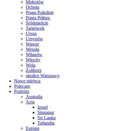
Mokotów
Ochota
Praga Południe
Praga Północ
Śródmieście
Targówek
Ursus
Ursynów
Wawer
Wesoła
Wilanów
Włochy
Wola
Żoliborz
okolice Warszawy
Nowe miejsca
Polecam
Podróże
Australia
Azja
Izrael
Singapur
Sri Lanka
Tajlandia
Europa