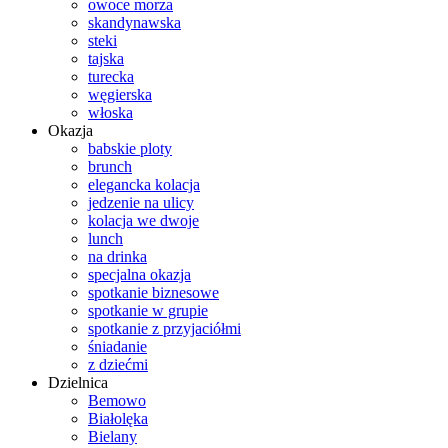
owoce morza
skandynawska
steki
tajska
turecka
węgierska
włoska
Okazja
babskie ploty
brunch
elegancka kolacja
jedzenie na ulicy
kolacja we dwoje
lunch
na drinka
specjalna okazja
spotkanie biznesowe
spotkanie w grupie
spotkanie z przyjaciółmi
śniadanie
z dziećmi
Dzielnica
Bemowo
Białolęka
Bielany