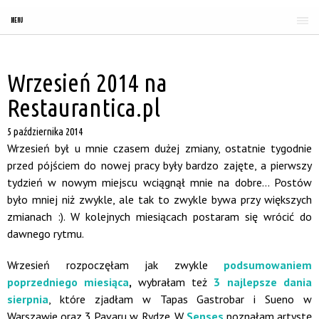
MENU
Wrzesień 2014 na
Restaurantica.pl
5 października 2014
Wrzesień był u mnie czasem dużej zmiany, ostatnie tygodnie
przed pójściem do nowej pracy były bardzo zajęte, a pierwszy
tydzień w nowym miejscu wciągnął mnie na dobre… Postów
było mniej niż zwykle, ale tak to zwykle bywa przy większych
zmianach :). W kolejnych miesiącach postaram się wrócić do
dawnego rytmu.
Wrzesień rozpoczęłam jak zwykle
podsumowaniem
poprzedniego miesiąca
,
wybrałam też
3 najlepsze dania
sierpnia
, które zjadłam w Tapas Gastrobar i Sueno w
Warszawie oraz 3 Pavaru w Rydze. W
Senses
poznałam artystę