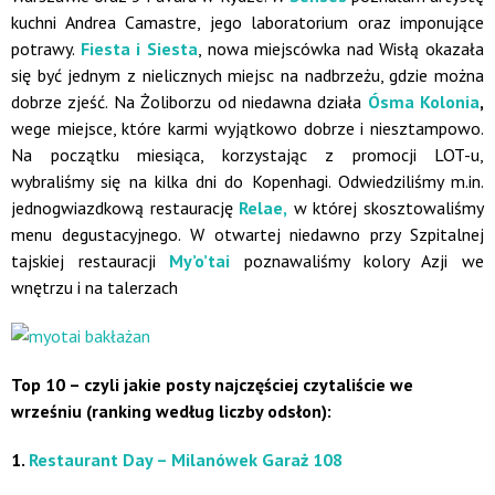
kuchni Andrea Camastre, jego laboratorium oraz imponujące
potrawy.
Fiesta i Siesta
, nowa miejscówka nad Wisłą okazała
się być jednym z nielicznych miejsc na nadbrzeżu, gdzie można
dobrze zjeść. Na Żoliborzu od niedawna działa
Ósma Kolonia
,
wege miejsce, które karmi wyjątkowo dobrze i niesztampowo.
Na początku miesiąca, korzystając z promocji LOT-u,
wybraliśmy się na kilka dni do Kopenhagi. Odwiedziliśmy m.in.
jednogwiazdkową restaurację
Relae,
w której skosztowaliśmy
menu degustacyjnego. W otwartej niedawno przy Szpitalnej
tajskiej restauracji
My’o’tai
poznawaliśmy kolory Azji we
wnętrzu i na talerzach
Top 10 – czyli jakie posty najczęściej czytaliście we
wrześniu (ranking według liczby odsłon):
1.
Restaurant Day – Milanówek Garaż 108