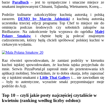
barze
ParaBuch
– jest to sympatyczne i smaczne miejsce ze
smakami inspirowanymi Chinami, Tajlandią, Wietnamem, Koreą…
Podróże kulinarne zakończyliśmy kuchnią autorską i polską
zarazem.
DEMO by Marcin Jabłoński
z kuchnią autorską
uczestnika trzeciej edycji programu Top Chef to miejsce nie do
ominięcia podczas środowych czy sobotnich zakupów na
BioBazarze. Na zakończenie była wyprawa do ogródka
Małej
Polany Smaków
i chętnie będę ją polecać znajomym
cudzoziemcom, którzy będą chcieli spróbować polskiej kuchni w
ciekawym wydaniu.
Raz również spowodowałam, że zamiast podróży w kierunku
kuchni tajskiej spowodowałam, że kuchnia tajska przyjechała do
mnie. Serwis PizzaPortal.pl zaprosił mnie do przetestowania ich
aplikacji mobilnej. Stwierdziłam, że to dobra okazja, żeby zapoznać
się z tajskimi smakami z
Little Thai Gallery
i… nie zawiodłam się
– były to autentyczne, wyraziste smaki przypominające moje
podróże do Azji.
Top 10 – czyli jakie posty najczęściej czytaliście w
kwietniu (ranking według liczby odsłon):