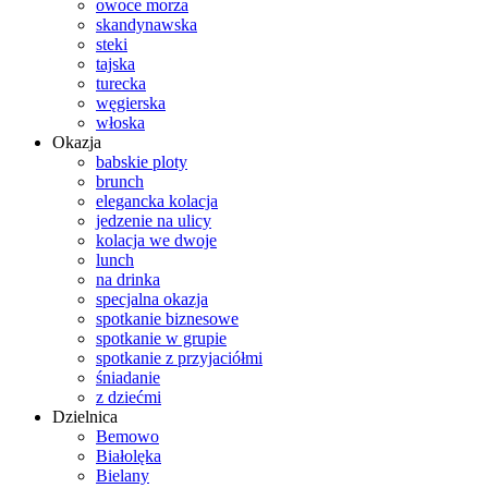
owoce morza
skandynawska
steki
tajska
turecka
węgierska
włoska
Okazja
babskie ploty
brunch
elegancka kolacja
jedzenie na ulicy
kolacja we dwoje
lunch
na drinka
specjalna okazja
spotkanie biznesowe
spotkanie w grupie
spotkanie z przyjaciółmi
śniadanie
z dziećmi
Dzielnica
Bemowo
Białolęka
Bielany