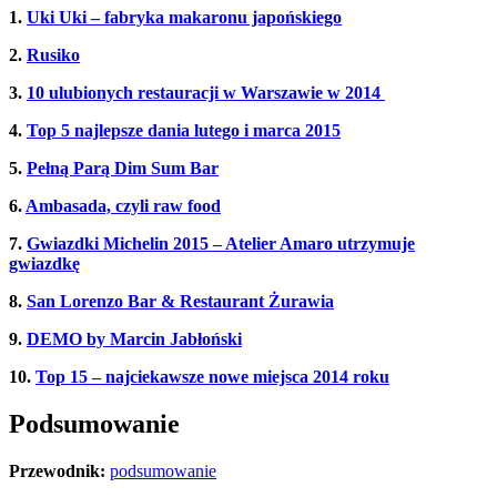
1.
Uki Uki – fabryka makaronu japońskiego
2.
Rusiko
3.
10 ulubionych restauracji w Warszawie w 2014
4.
Top 5 najlepsze dania lutego i marca 2015
5.
Pełną Parą Dim Sum Bar
6.
Ambasada, czyli raw food
7.
Gwiazdki Michelin 2015 – Atelier Amaro utrzymuje
gwiazdkę
8.
San Lorenzo Bar & Restaurant Żurawia
9.
DEMO by Marcin Jabłoński
10.
Top 15 – najciekawsze nowe miejsca 2014 roku
Podsumowanie
Przewodnik:
podsumowanie