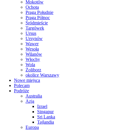
Mokotów
Ochota
Praga Południe
Praga Północ
Śródmieście
Targówek
Ursus
Ursynów
Wawer
Wesoła
Wilanów
Włochy
Wola
Żoliborz
okolice Warszawy
Nowe miejsca
Polecam
Podróże
Australia
Azja
Izrael
Singapur
Sri Lanka
Tajlandia
Europa