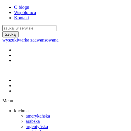
O blogu
Współpraca
Kontakt
wyszukiwarka zaawansowana
Menu
kuchnia
amerykańska
arabska
argentyńska