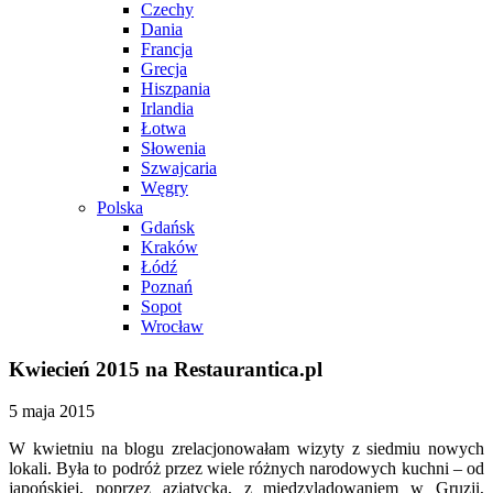
Czechy
Dania
Francja
Grecja
Hiszpania
Irlandia
Łotwa
Słowenia
Szwajcaria
Węgry
Polska
Gdańsk
Kraków
Łódź
Poznań
Sopot
Wrocław
Kwiecień 2015 na Restaurantica.pl
5 maja 2015
W kwietniu na blogu zrelacjonowałam wizyty z siedmiu nowych
lokali. Była to podróż przez wiele różnych narodowych kuchni – od
japońskiej, poprzez azjatycką, z międzylądowaniem w Gruzji,