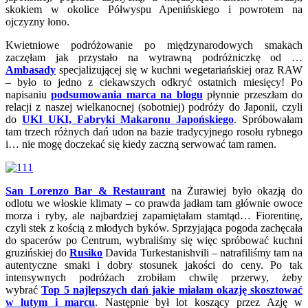
skokiem w okolice Półwyspu Apenińskiego i powrotem na
ojczyzny łono.
Kwietniowe podróżowanie po międzynarodowych smakach
zaczęłam jak przystało na wytrawną podróżniczkę od …
Ambasady
specjalizującej się w kuchni wegetariańskiej oraz RAW
– było to jedno z ciekawszych odkryć ostatnich miesięcy! Po
napisaniu
podsumowania marca na blogu
płynnie przeszłam do
relacji z naszej wielkanocnej (sobotniej) podróży do Japonii, czyli
do
UKI UKI, Fabryki Makaronu Japońskiego
. Spróbowałam
tam trzech różnych dań udon na bazie tradycyjnego rosołu rybnego
i… nie mogę doczekać się kiedy zaczną serwować tam ramen.
San Lorenzo Bar & Restaurant
na Żurawiej było okazją do
odlotu we włoskie klimaty – co prawda jadłam tam głównie owoce
morza i ryby, ale najbardziej zapamiętałam stamtąd… Fiorentinę,
czyli stek z kością z młodych byków. Sprzyjająca pogoda zachęcała
do spacerów po Centrum, wybraliśmy się więc spróbować kuchni
gruzińskiej do
Rusiko
Davida Turkestanishvili – natrafiliśmy tam na
autentyczne smaki i dobry stosunek jakości do ceny. Po tak
intensywnych podróżach zrobiłam chwilę przerwy, żeby
wybrać
Top 5 najlepszych dań jakie miałam okazję skosztować
w lutym i marcu
. Następnie był lot koszący przez Azję w