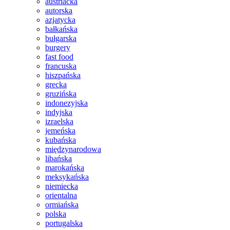
austriacka
autorska
azjatycka
bałkańska
bułgarska
burgery
fast food
francuska
hiszpańska
grecka
gruzińska
indonezyjska
indyjska
izraelska
jemeńska
kubańska
międzynarodowa
libańska
marokańska
meksykańska
niemiecka
orientalna
ormiańska
polska
portugalska