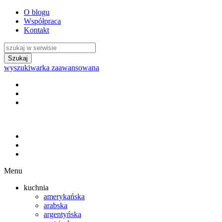
O blogu
Współpraca
Kontakt
wyszukiwarka zaawansowana
Menu
kuchnia
amerykańska
arabska
argentyńska