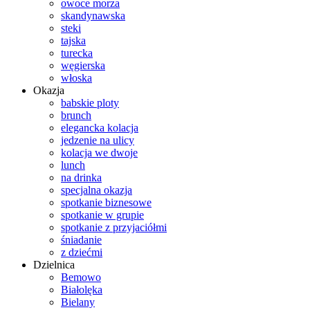
owoce morza
skandynawska
steki
tajska
turecka
węgierska
włoska
Okazja
babskie ploty
brunch
elegancka kolacja
jedzenie na ulicy
kolacja we dwoje
lunch
na drinka
specjalna okazja
spotkanie biznesowe
spotkanie w grupie
spotkanie z przyjaciółmi
śniadanie
z dziećmi
Dzielnica
Bemowo
Białolęka
Bielany